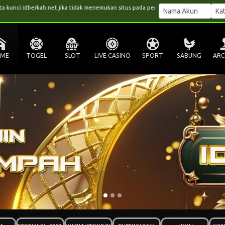
unci idberkah.net jika tidak menemukan situs pada pencarian google, Terimakasih.
ME
TOGEL
SLOT
LIVE CASINO
SPORT
SABUNG
ARC