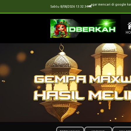
DiHimbau agar mencari di google kata k
Sabtu 8/08/2026 13:32:35
HO