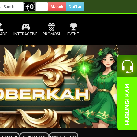
DiHimbau agar mencari di google kata kunci idberkah.net jika tidak m
Masuk
Daftar
ADE
INTERACTIVE
PROMOSI
EVENT