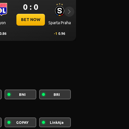
0 : 0
0 
Next
BET NOW
BET
K Sturm
Slovan
Fenerbahce
Graz
Bratislava
0.5
0.95
0.5
0.87
0.5
0.83
BNI
BRI
GOPAY
LinkAja