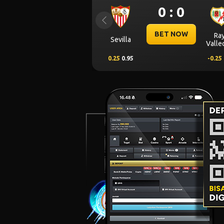
0 : 0
0 : 0
Previous
BET NOW
BET NOW
Rayo
Alaves
Vallecano
-0.25
0.95
0.00
0.62
0