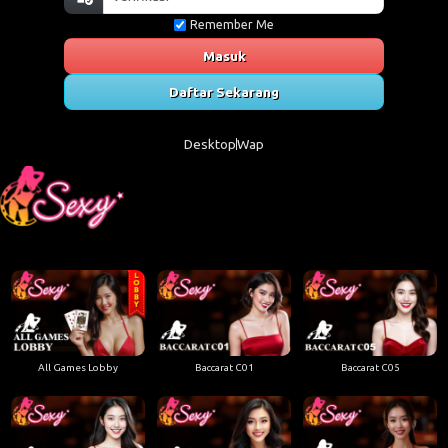
Remember Me
Masuk
Daftar Sekarang
Desktop
Wap
All Games Lobby
Baccarat C01
Baccarat C05