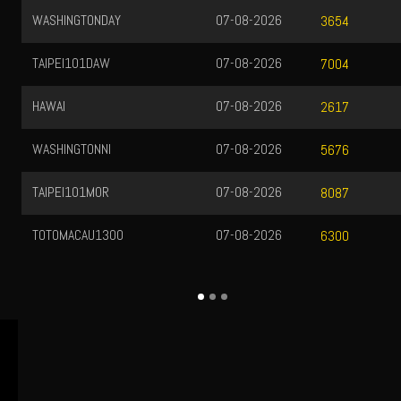
WASHINGTONDAY
07-08-2026
3654
TAIPEI101DAW
07-08-2026
7004
HAWAI
07-08-2026
2617
WASHINGTONNI
07-08-2026
5676
TAIPEI101MOR
07-08-2026
8087
TOTOMACAU1300
07-08-2026
6300