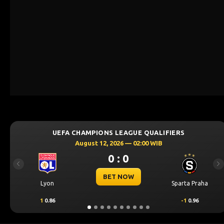
UEFA CHAMPIONS LEAGUE QUALIFIERS
August 12, 2026 — 02:00 WIB
0 : 0
Previous
Ne
BET NOW
Lyon
Sparta Praha
1
0.86
-1
0.96