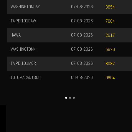
WASHINGTONDAY
07-08-2026
3654
TAIPEI101DAW
07-08-2026
7004
HAWAI
07-08-2026
2617
WASHINGTONNI
07-08-2026
5676
TAIPEI101MOR
07-08-2026
8087
TOTOMACAU1300
06-08-2026
9894